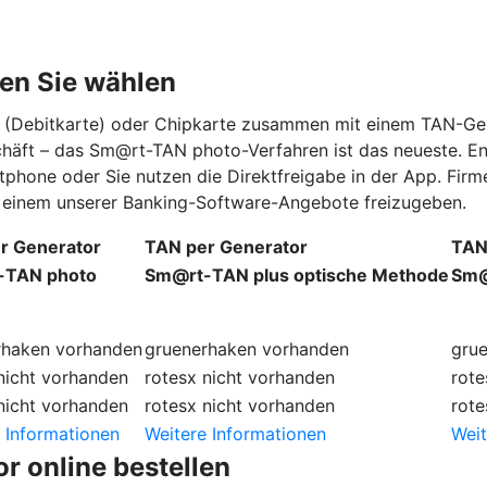
en Sie wählen
rd (Debitkarte) oder Chipkarte zusammen mit einem TAN-Ge
schäft – das Sm@rt-TAN photo-Verfahren ist das neueste. E
tphone oder Sie nutzen die Direktfreigabe in der App. Fi
in einem unserer Banking-Software-Angebote freizugeben.
r Generator
TAN per Generator
TAN
-TAN photo
Sm@rt-TAN plus optische Methode
Sm@
rhaken
vorhanden
gruenerhaken
vorhanden
gru
nicht vorhanden
rotesx
nicht vorhanden
rote
nicht vorhanden
rotesx
nicht vorhanden
rote
 Informationen
Weitere Informationen
Weit
r online bestellen