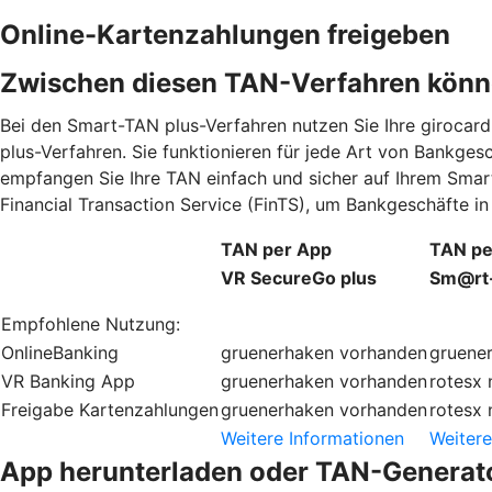
Online-Kartenzahlungen freigeben
Zwischen diesen TAN-Verfahren könn
Bei den Smart-TAN plus-Verfahren nutzen Sie Ihre giroca
plus-Verfahren. Sie funktionieren für jede Art von Bankge
empfangen Sie Ihre TAN einfach und sicher auf Ihrem Smar
Financial Transaction Service (FinTS), um Bankgeschäfte 
TAN per App
TAN pe
VR SecureGo plus
Sm@rt
Empfohlene Nutzung:
OnlineBanking
gruenerhaken
vorhanden
gruene
VR Banking App
gruenerhaken
vorhanden
rotesx
Freigabe Kartenzahlungen
gruenerhaken
vorhanden
rotesx
Weitere Informationen
Weitere
App herunterladen oder TAN-Generato