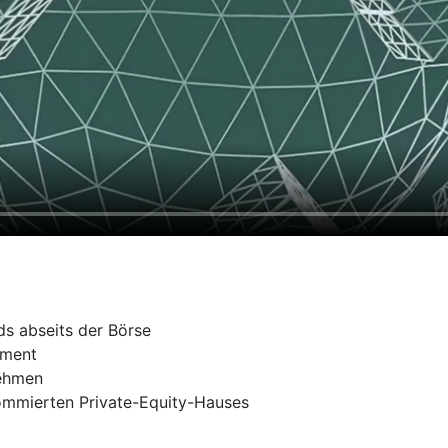
s abseits der Börse
ement
nehmen
nommierten Private-Equity-Hauses