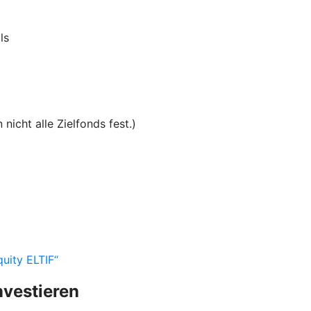
ls
nicht alle Zielfonds fest.)
uity ELTIF“
nvestieren