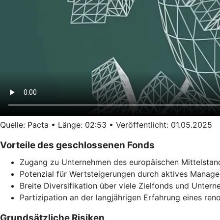
Quelle: Pacta • Länge: 02:53 • Veröffentlicht: 01.05.2025
Vorteile des geschlossenen Fonds
Zugang zu Unternehmen des europäischen Mittelstand
Potenzial für Wertsteigerungen durch aktives Manag
Breite Diversifikation über viele Zielfonds und Unter
Partizipation an der langjährigen Erfahrung eines re
Grundsätzliche Risiken