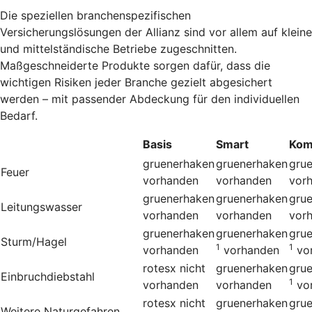
Die speziellen branchenspezifischen
Versicherungslösungen der Allianz sind vor allem auf kleine
und mittelständische Betriebe zugeschnitten.
Maßgeschneiderte Produkte sorgen dafür, dass die
wichtigen Risiken jeder Branche gezielt abgesichert
werden – mit passender Abdeckung für den individuellen
Bedarf.
Basis
Smart
Kom
gruenerhaken
gruenerhaken
gru
Feuer
vorhanden
vorhanden
vor
gruenerhaken
gruenerhaken
gru
Leitungswasser
vorhanden
vorhanden
vor
gruenerhaken
gruenerhaken
gru
Sturm/Hagel
1
1
vorhanden
vorhanden
vo
rotesx
nicht
gruenerhaken
gru
Einbruchdiebstahl
1
vorhanden
vorhanden
vo
rotesx
nicht
gruenerhaken
gru
Weitere Naturgefahren