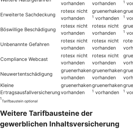
1
vorhanden
vorhanden
vo
rotesx
nicht
gruenerhaken
gru
Erweiterte Sachdeckung
1
1
vorhanden
vorhanden
vo
rotesx
nicht
rotesx
nicht
gru
Böswillige Beschädigung
1
vorhanden
vorhanden
vo
rotesx
nicht
rotesx
nicht
rote
Unbenannte Gefahren
vorhanden
vorhanden
vor
rotesx
nicht
rotesx
nicht
gru
Compliance Webcast
vorhanden
vorhanden
vor
gruenerhaken
gruenerhaken
gru
Neuwertentschädigung
vorhanden
vorhanden
vor
Kleine
gruenerhaken
gruenerhaken
gru
1
1
Ertragsausfallversicherung
vorhanden
vorhanden
vo
1
Tarifbaustein optional
Weitere Tarifbausteine der
gewerblichen Inhalts­versicherung