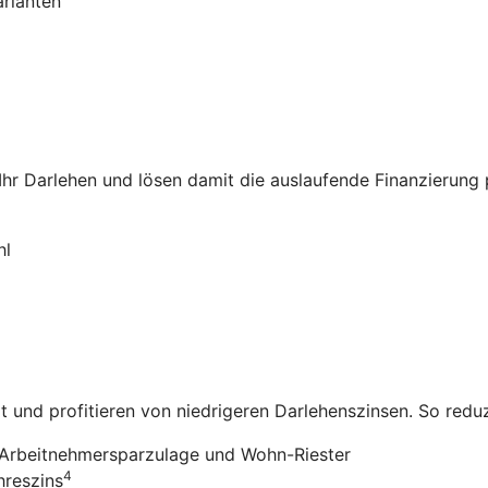
arianten
 Ihr Darlehen und lösen damit die auslaufende Finanzierung
hl
it und profitieren von niedrigeren Darlehenszinsen. So redu
Arbeitnehmersparzulage und Wohn-Riester
4
hreszins