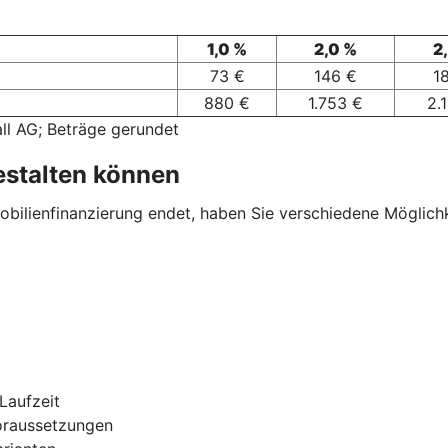
1,0 %
2,0 %
2
73 €
146 €
1
880 €
1.753 €
2.
ll AG; Beträge gerundet
estalten können
ilienfinanzierung endet, haben Sie verschiedene Möglichkei
Laufzeit
oraussetzungen