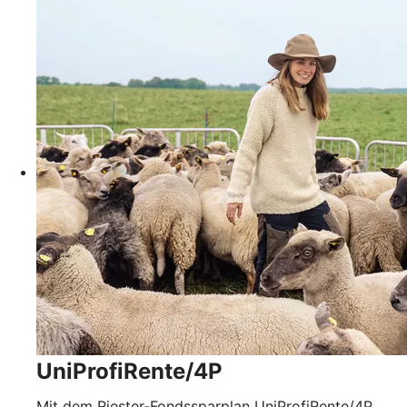
UniProfiRente/4P
Mit dem Riester-Fondssparplan UniProfiRente/4P