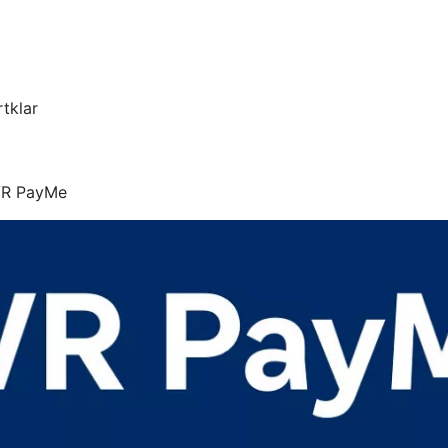
tklar
 VR PayMe