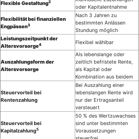
2
Flexible Gestaltung
oder Kapital­entnahme
Nach 3 Jahren zu
Flexibilität bei finanziellen
bestimmten Anlässen
3
Engpässen
Stundung möglich
Leistungszeitpunkt der
Flexibel wählbar
4
Altersvorsorge
Als lebenslange oder
Auszahlungsform der
zeitlich befristete Rente,
Altersvorsorge
als Kapital oder
Kombination aus beidem
Bei Auszahlung einer
Steuervorteil bei
lebenslangen Rente wird
Rentenzahlung
nur der Ertragsanteil
versteuert
50 % des Wertzuwachses
Steuervorteil bei
sind unter bestimmten
5
Kapitalzahlung
Voraussetzungen
steuerfrei