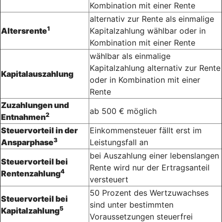
Kombination mit einer Rente
alternativ zur Rente als einmalige
1
Altersrente
Kapitalzahlung wählbar oder in
Kombination mit einer Rente
wählbar als einmalige
Kapitalzahlung alternativ zur Rente
Kapitalauszahlung
oder in Kombination mit einer
Rente
Zuzahlungen und
ab 500 € möglich
2
Entnahmen
Steuervorteil in der
Einkommensteuer fällt erst im
3
Ansparphase
Leistungsfall an
bei Auszahlung einer lebenslangen
Steuervorteil bei
Rente wird nur der Ertragsanteil
4
Rentenzahlung
versteuert
50 Prozent des Wertzuwachses
Steuervorteil bei
sind unter bestimmten
5
Kapitalzahlung
Voraussetzungen steuerfrei