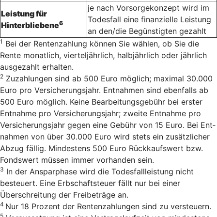
je nach Vorsorgekonzept wird im
Leistung für
Todesfall eine finanzielle Leistung
6
Hinterbliebene
an den/die Begünstigten gezahlt
1
Bei der Rentenzahlung können Sie wählen, ob Sie die
Rente monatlich, vierteljährlich, halbjährlich oder jährlich
ausgezahlt erhalten.
2
Zu­zah­lun­gen sind ab 500 Euro mög­lich; ma­xi­mal 30.000
Euro pro Ver­si­cherungs­jahr. Ent­nah­men sind eben­falls ab
500 Euro mög­lich. Keine Bearbeitungsgebühr bei erster
Entnahme pro Versicherungsjahr; zweite Entnahme pro
Versicherungsjahr gegen eine Gebühr von 15 Euro. Bei Ent­
nah­men von über 30.000 Euro wird stets ein zu­sätz­li­cher
Ab­zug fäl­lig. Min­des­tens 500 Euro Rück­kaufs­wert bzw.
Fonds­wert müs­sen immer vor­han­den sein.
3
In der Ansparphase wird die Todesfallleistung nicht
besteuert. Eine Erbschaftsteuer fällt nur bei einer
Überschreitung der Freibeträge an.
4
Nur 18 Pro­zent der Ren­ten­zah­lun­gen sind zu versteu­ern.
5