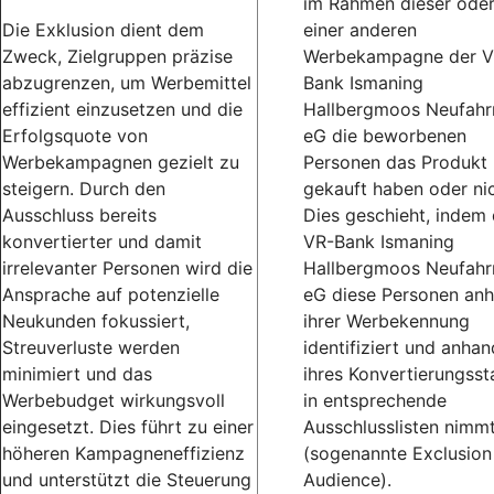
im Rahmen dieser ode
Die Exklusion dient dem
einer anderen
Zweck, Zielgruppen präzise
Werbekampagne der V
abzugrenzen, um Werbemittel
Bank Ismaning
effizient einzusetzen und die
Hallbergmoos Neufahr
Erfolgsquote von
eG die beworbenen
Werbekampagnen gezielt zu
Personen das Produkt
steigern. Durch den
gekauft haben oder nic
Ausschluss bereits
Dies geschieht, indem 
konvertierter und damit
VR-Bank Ismaning
irrelevanter Personen wird die
Hallbergmoos Neufahr
Ansprache auf potenzielle
eG diese Personen an
Neukunden fokussiert,
ihrer Werbekennung
Streuverluste werden
identifiziert und anhan
minimiert und das
ihres Konvertierungsst
Werbebudget wirkungsvoll
in entsprechende
eingesetzt. Dies führt zu einer
Ausschlusslisten nimm
höheren Kampagneneffizienz
(sogenannte Exclusion
und unterstützt die Steuerung
Audience).