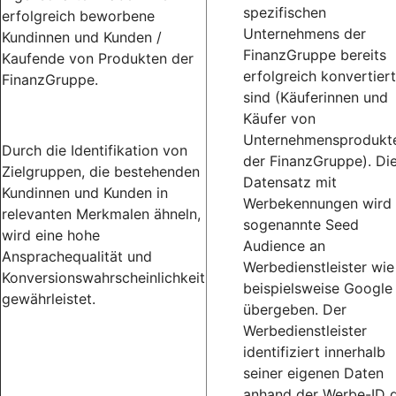
spezifischen
erfolgreich beworbene
Unternehmens der
Kundinnen und Kunden /
FinanzGruppe bereits
Kaufende von Produkten der
erfolgreich konvertiert
FinanzGruppe.
sind (Käuferinnen und
Käufer von
Unternehmensprodukt
Durch die Identifikation von
der FinanzGruppe). Di
Zielgruppen, die bestehenden
Datensatz mit
Kundinnen und Kunden in
Werbekennungen wird 
relevanten Merkmalen ähneln,
sogenannte Seed
wird eine hohe
Audience an
Ansprachequalität und
Werbedienstleister wie
Konversionswahrscheinlichkeit
beispielsweise Google
gewährleistet.
übergeben. Der
Werbedienstleister
identifiziert innerhalb
seiner eigenen Daten
anhand der Werbe-ID d